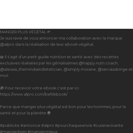
MANGER PLUS VÉGÉTAL 🌱
Je suis ravie de vous annoncer ma collaboration avec la marque
@alpro dans la réalisation de leur ebook végétal.
📖 Il s’agit d’un petit guide nutrition et santé avec des recettes
exclusives réalisées par les génialissimes @happy.nutri.coach,
@alessia_themindsetdietetician, @simply.morane, @servaasbinge et
moi!
🎁 Pour recevoir votre ebook c’est par ici :
https://www.alpro.com/befr/ebook/
Parce que manger plus végétal est bon pour les hommes, pour la
santé et pour la planète 🌍
#publicite #annonce #alpro #pourchaqueenvie #cuisinevivante
#mangerbien #mangermieux