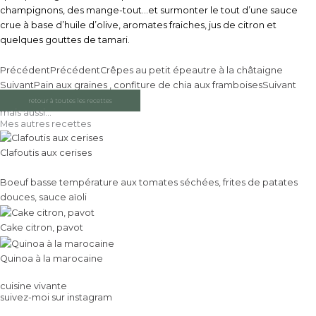
champignons, des mange-tout…et surmonter le tout d’une sauce
crue à base d’huile d’olive, aromates fraiches, jus de citron et
quelques gouttes de tamari.
Précédent
Précédent
Crêpes au petit épeautre à la châtaigne
Suivant
Pain aux graines , confiture de chia aux framboises
Suivant
retour à toutes les recettes
mais aussi...
Mes autres recettes
Clafoutis aux cerises
Boeuf basse température aux tomates séchées, frites de patates
douces, sauce aïoli
Cake citron, pavot
Quinoa à la marocaine
cuisine vivante
suivez-moi sur instagram