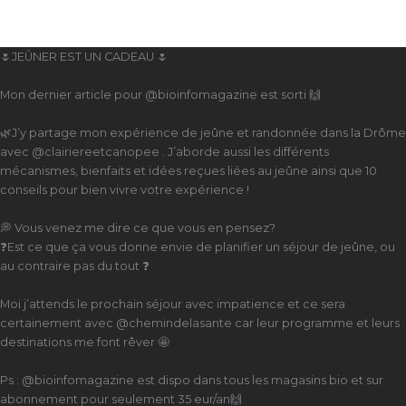
🌷JEÛNER EST UN CADEAU 🌷
Mon dernier article pour @bioinfomagazine est sorti 🙌
🌿J’y partage mon expérience de jeûne et randonnée dans la Drôme
avec @clairiereetcanopee . J’aborde aussi les différents
mécanismes, bienfaits et idées reçues liées au jeûne ainsi que 10
conseils pour bien vivre votre expérience !
💭 Vous venez me dire ce que vous en pensez?
❓Est ce que ça vous donne envie de planifier un séjour de jeûne, ou
au contraire pas du tout ❓
Moi j’attends le prochain séjour avec impatience et ce sera
certainement avec @chemindelasante car leur programme et leurs
destinations me font rêver 🤩
Ps : @bioinfomagazine est dispo dans tous les magasins bio et sur
abonnement pour seulement 35 eur/an🙌