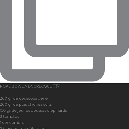
POKE BOWL A LA GRECQUE 🇬🇷
200 gr de couscous perlé
200 gr de pois chiches cuits
150 gr de jeunes pousses d’épinards
3 tomates
1 concombre
2 branches de céleri vert