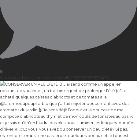
8
Open post by cuisinevivante with ID 18036231139533429