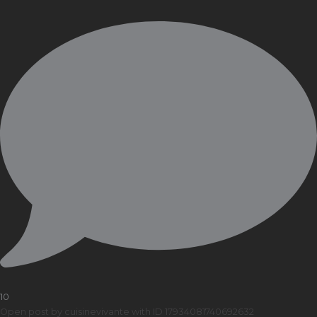
10
Open post by cuisinevivante with ID 17934081740692632