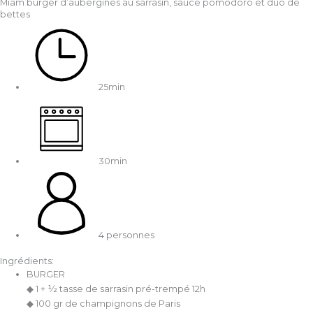
Miam burger d’aubergines au sarrasin, sauce pomodoro et duo de
bettes
25min
30min
4 personnes
Ingrédients:
BURGER
◆ 1 + ½ tasse de sarrasin pré-trempé 12h
◆ 100 gr de champignons de Paris