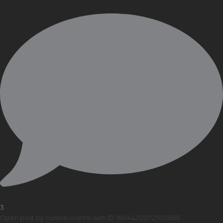
3
Open post by cuisinevivante with ID 18044212072500865