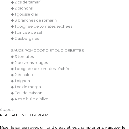
◆ 2 cs de tamari
◆ 2 oignons
◆ 1 gousse d’ail
◆ 3 branches de romarin
◆ 1 poignée de tomates séchées
◆ 1 pincée de sel
◆ 2 aubergines
SAUCE POMODORO ET DUO DEBETTES
◆ 3 tomates
◆ 2 poivrons rouges
◆ 1 poignée de tomates séchées
◆ 2 échalotes
◆ 1 oignon
◆ 1 cc de morga
◆ Eau de cuisson
◆ 4 cs d’huile d’olive
étapes:
RÉALISATION DU BURGER
Mixer le sarrasin avec un fond d’eau et les champignons, y ajouter le