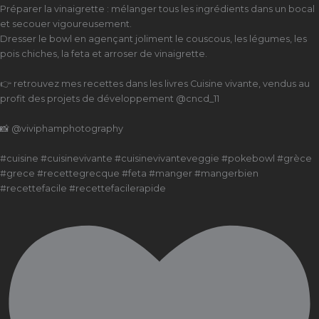
Préparer la vinaigrette : mélanger tous les ingrédients dans un bocal
et secouer vigoureusement.
Dresser le bowl en agençant joliment le couscous, les légumes, les
pois chiches, la feta et arroser de vinaigrette.
👉 retrouvez mes recettes dans les livres Cuisine vivante, vendus au
profit des projets de développement @cncd_11
📸 @viviphamphotography
#cuisine #cuisinevivante #cuisinevivanteveggie #pokebowl #grèce
#grece #recettegrecque #feta #manger #mangerbien
#recettefacile #recettefacilerapide