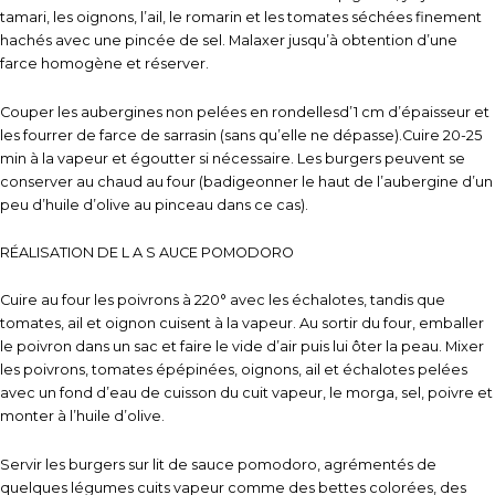
tamari, les oignons, l’ail, le romarin et les tomates séchées finement
hachés avec une pincée de sel. Malaxer jusqu’à obtention d’une
farce homogène et réserver.
Couper les aubergines non pelées en rondellesd’1 cm d’épaisseur et
les fourrer de farce de sarrasin (sans qu’elle ne dépasse).Cuire 20-25
min à la vapeur et égoutter si nécessaire. Les burgers peuvent se
conserver au chaud au four (badigeonner le haut de l’aubergine d’un
peu d’huile d’olive au pinceau dans ce cas).
RÉALISATION DE L A S AUCE POMODORO
Cuire au four les poivrons à 220° avec les échalotes, tandis que
tomates, ail et oignon cuisent à la vapeur. Au sortir du four, emballer
le poivron dans un sac et faire le vide d’air puis lui ôter la peau. Mixer
les poivrons, tomates épépinées, oignons, ail et échalotes pelées
avec un fond d’eau de cuisson du cuit vapeur, le morga, sel, poivre et
monter à l’huile d’olive.
Servir les burgers sur lit de sauce pomodoro, agrémentés de
quelques légumes cuits vapeur comme des bettes colorées, des