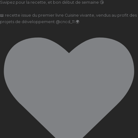
Swipez pour la recette, et bon début de semaine 😘
📖 recette issue du premier livre Cuisine vivante, vendus au profit des
projets de développement @cncd_11 🌍