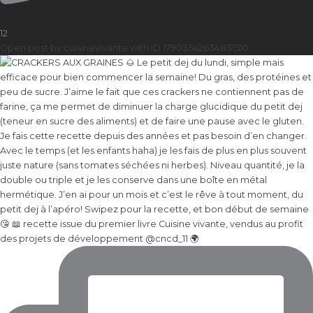
12
Open post by cuisinevivante with ID 17903542634831510