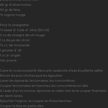
60 gr d’olives noires
50 gr de feta
½ oignon rouge
Pour la vinaigrette :
½ tasse d`huile d`olive (120 ml)
3 cs de vinaigre de vin rouge
1 cs de jus de citron
½ cc de moutarde
1 gousse d`ail
1 cc d`origan
Sel, poivre
Cuire le couscous perlé dans une casserole d’eau bouillante salée.
Rincer les pois chiches puis les égoutter.
Laver les épinards, les tomates, les concombres.
Couper les tomates en tranches, les concombres en dés.
À l’aide d’un économe, éplucher le céleri vert et le couper finement
en demi-lunes.
Éplucher l’oignon, le couper en fines tranches.
Couper la feta en petits dés.