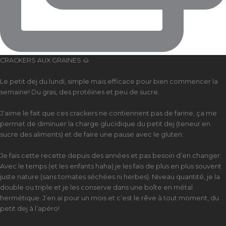
CRACKERS AUX GRAINES 🌰
Le petit dej du lundi, simple mais efficace pour bien commencer la
semaine! Du gras, des protéines et peu de sucre.
J’aime le fait que ces crackers ne contiennent pas de farine, ça me
permet de diminuer la charge glucidique du petit dej (teneur en
sucre des aliments) et de faire une pause avec le gluten.
Je fais cette recette depuis des années et pas besoin d’en changer.
Avec le temps (et les enfants haha) je les fais de plus en plus souvent
juste nature (sans tomates séchées ni herbes). Niveau quantité, je la
double ou triple et je les conserve dans une boîte en métal
hermétique. J’en ai pour un mois et c’est le rêve à tout moment, du
petit dej à l’apéro!