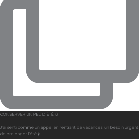
CONSERVER UN PEU D’ÉTÉ 🫙
J’ai senti comme un appel en rentrant de vacances, un besoin urgent
de prolonger l’été☀️